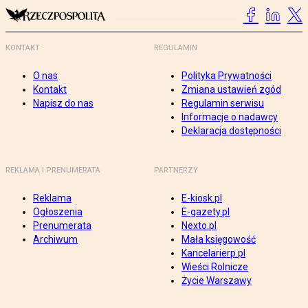
KONTAKT
REGULAMIN
O nas
Polityka Prywatności
Kontakt
Zmiana ustawień zgód
Napisz do nas
Regulamin serwisu
Informacje o nadawcy
Deklaracja dostępności
REKLAMA I PRENUMERATA
PARTNERZY
Reklama
E-kiosk.pl
Ogłoszenia
E-gazety.pl
Prenumerata
Nexto.pl
Archiwum
Mała księgowość
Kancelarierp.pl
Wieści Rolnicze
Życie Warszawy