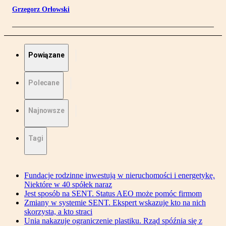
Grzegorz Orłowski
Powiązane
Polecane
Najnowsze
Tagi
Fundacje rodzinne inwestują w nieruchomości i energetykę.
Niektóre w 40 spółek naraz
Jest sposób na SENT. Status AEO może pomóc firmom
Zmiany w systemie SENT. Ekspert wskazuje kto na nich
skorzysta, a kto straci
Unia nakazuje ograniczenie plastiku. Rząd spóźnia się z