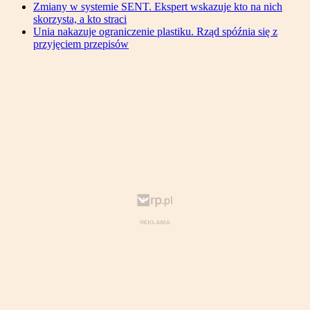
Zmiany w systemie SENT. Ekspert wskazuje kto na nich
skorzysta, a kto straci
Unia nakazuje ograniczenie plastiku. Rząd spóźnia się z
przyjęciem przepisów