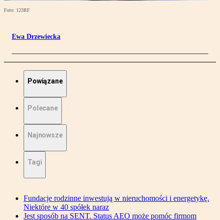
Foto: 123RF
Ewa Drzewiecka
Powiązane
Polecane
Najnowsze
Tagi
Fundacje rodzinne inwestują w nieruchomości i energetykę.
Niektóre w 40 spółek naraz
Jest sposób na SENT. Status AEO może pomóc firmom