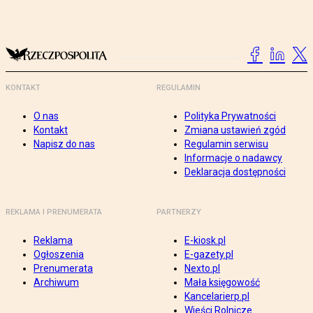
KONTAKT
REGULAMIN
O nas
Polityka Prywatności
Kontakt
Zmiana ustawień zgód
Napisz do nas
Regulamin serwisu
Informacje o nadawcy
Deklaracja dostępności
REKLAMA I PRENUMERATA
PARTNERZY
Reklama
E-kiosk.pl
Ogłoszenia
E-gazety.pl
Prenumerata
Nexto.pl
Archiwum
Mała księgowość
Kancelarierp.pl
Wieści Rolnicze