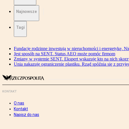
Najnowsze
Tagi
Fundacje rodzinne inwestują w nieruchomości i energetykę. Ni
Jest sposób na SENT. Status AEO może pomóc firmom
Zmiany w systemie SENT. Ekspert wskazuje kto na nich skorzys
Unia nakazuje ograniczenie plastiku. Rząd spóźnia się z przyj
KONTAKT
O nas
Kontakt
Napisz do nas