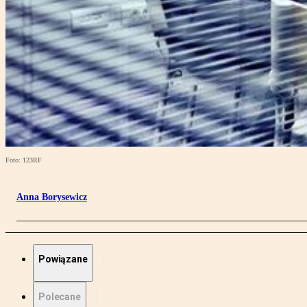
Foto: 123RF
Anna Borysewicz
Powiązane
Polecane