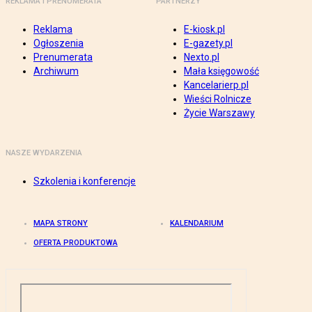
REKLAMA I PRENUMERATA
PARTNERZY
Reklama
E-kiosk.pl
Ogłoszenia
E-gazety.pl
Prenumerata
Nexto.pl
Archiwum
Mała księgowość
Kancelarierp.pl
Wieści Rolnicze
Życie Warszawy
NASZE WYDARZENIA
Szkolenia i konferencje
MAPA STRONY
KALENDARIUM
OFERTA PRODUKTOWA