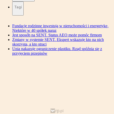
Tagi
Fundacje rodzinne inwestują w nieruchomości i energetykę.
Niektóre w 40 spółek naraz
Jest sposób na SENT. Status AEO może pomóc firmom
Zmiany w systemie SENT. Ekspert wskazuje kto na nich
skorzysta, a kto straci
Unia nakazuje ograniczenie plastiku. Rząd spóźnia się z
przyjęciem przepisów