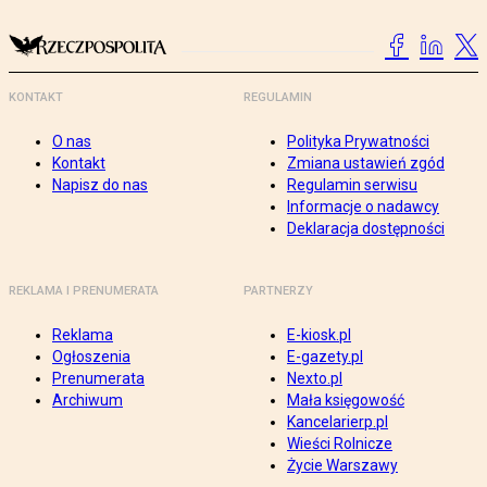
KONTAKT
REGULAMIN
O nas
Polityka Prywatności
Kontakt
Zmiana ustawień zgód
Napisz do nas
Regulamin serwisu
Informacje o nadawcy
Deklaracja dostępności
REKLAMA I PRENUMERATA
PARTNERZY
Reklama
E-kiosk.pl
Ogłoszenia
E-gazety.pl
Prenumerata
Nexto.pl
Archiwum
Mała księgowość
Kancelarierp.pl
Wieści Rolnicze
Życie Warszawy