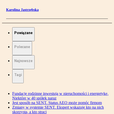
Karolina Jastrzębska
Powiązane
Polecane
Najnowsze
Tagi
Fundacje rodzinne inwestują w nieruchomości i energetykę.
Niektóre w 40 spółek naraz
Jest sposób na SENT. Status AEO może pomóc firmom
Zmiany w systemie SENT. Ekspert wskazuje kto na nich
skorzysta, a kto straci