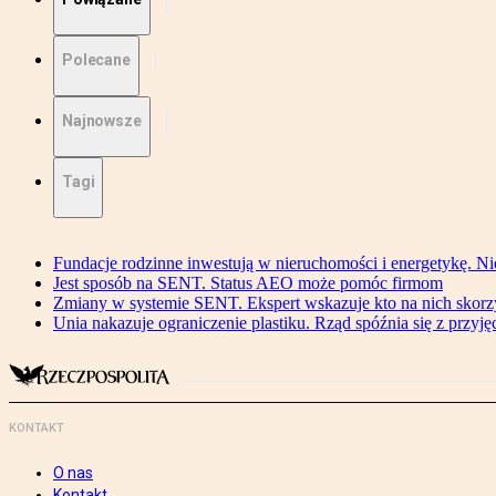
Polecane
Najnowsze
Tagi
Fundacje rodzinne inwestują w nieruchomości i energetykę. Ni
Jest sposób na SENT. Status AEO może pomóc firmom
Zmiany w systemie SENT. Ekspert wskazuje kto na nich skorzys
Unia nakazuje ograniczenie plastiku. Rząd spóźnia się z przyj
KONTAKT
O nas
Kontakt