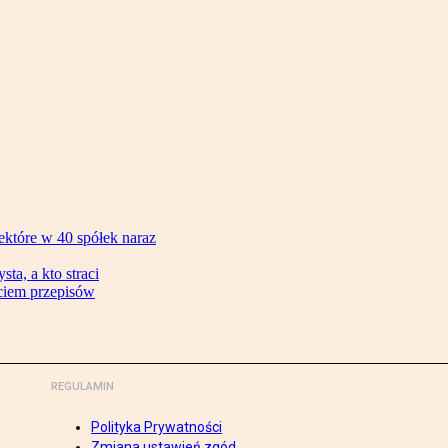
ektóre w 40 spółek naraz
ta, a kto straci
ęciem przepisów
REGULAMIN
Polityka Prywatności
Zmiana ustawień zgód