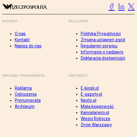
KONTAKT
REGULAMIN
O nas
Polityka Prywatności
Kontakt
Zmiana ustawień zgód
Napisz do nas
Regulamin serwisu
Informacje o nadawcy
Deklaracja dostępności
REKLAMA I PRENUMERATA
PARTNERZY
Reklama
E-kiosk.pl
Ogłoszenia
E-gazety.pl
Prenumerata
Nexto.pl
Archiwum
Mała księgowość
Kancelarierp.pl
Wieści Rolnicze
Życie Warszawy