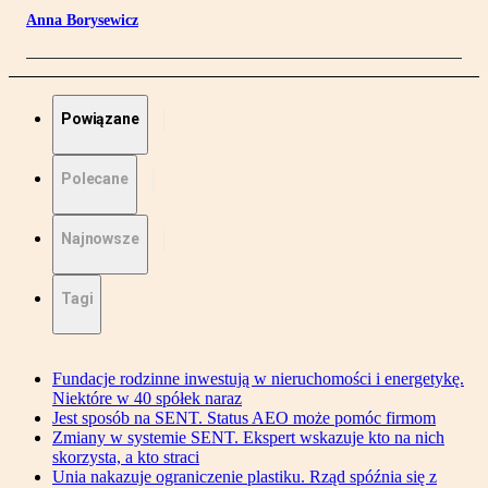
Anna Borysewicz
Powiązane
Polecane
Najnowsze
Tagi
Fundacje rodzinne inwestują w nieruchomości i energetykę.
Niektóre w 40 spółek naraz
Jest sposób na SENT. Status AEO może pomóc firmom
Zmiany w systemie SENT. Ekspert wskazuje kto na nich
skorzysta, a kto straci
Unia nakazuje ograniczenie plastiku. Rząd spóźnia się z