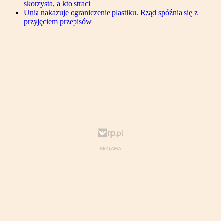
skorzysta, a kto straci
Unia nakazuje ograniczenie plastiku. Rząd spóźnia się z
przyjęciem przepisów