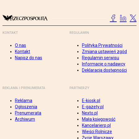
KONTAKT
REGULAMIN
O nas
Polityka Prywatności
Kontakt
Zmiana ustawień zgód
Napisz do nas
Regulamin serwisu
Informacje o nadawcy
Deklaracja dostępności
REKLAMA I PRENUMERATA
PARTNERZY
Reklama
E-kiosk.pl
Ogłoszenia
E-gazety.pl
Prenumerata
Nexto.pl
Archiwum
Mała księgowość
Kancelarierp.pl
Wieści Rolnicze
Życie Warszawy