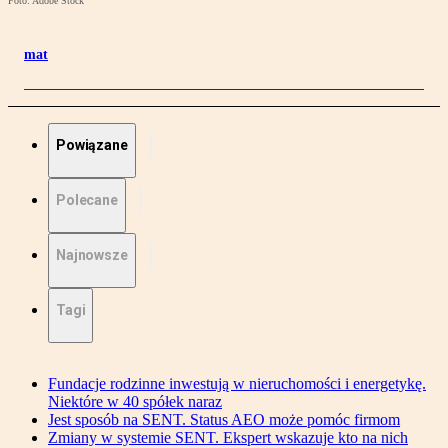
Foto: Adobe Stock
mat
Powiązane
Polecane
Najnowsze
Tagi
Fundacje rodzinne inwestują w nieruchomości i energetykę.
Niektóre w 40 spółek naraz
Jest sposób na SENT. Status AEO może pomóc firmom
Zmiany w systemie SENT. Ekspert wskazuje kto na nich