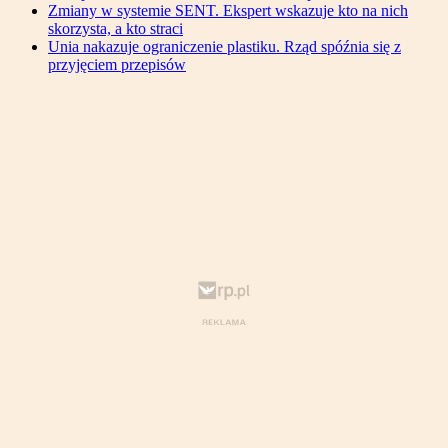
Zmiany w systemie SENT. Ekspert wskazuje kto na nich
skorzysta, a kto straci
Unia nakazuje ograniczenie plastiku. Rząd spóźnia się z
przyjęciem przepisów