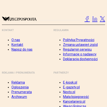
KONTAKT
REGULAMIN
O nas
Polityka Prywatności
Kontakt
Zmiana ustawień zgód
Napisz do nas
Regulamin serwisu
Informacje o nadawcy
Deklaracja dostępności
REKLAMA I PRENUMERATA
PARTNERZY
Reklama
E-kiosk.pl
Ogłoszenia
E-gazety.pl
Prenumerata
Nexto.pl
Archiwum
Mała księgowość
Kancelarierp.pl
Wieści Rolnicze