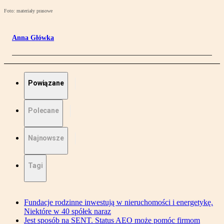
Foto: materiały prasowe
Anna Główka
Powiązane
Polecane
Najnowsze
Tagi
Fundacje rodzinne inwestują w nieruchomości i energetykę.
Niektóre w 40 spółek naraz
Jest sposób na SENT. Status AEO może pomóc firmom