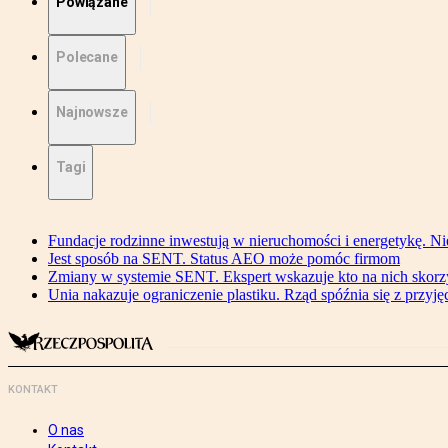
Powiązane
Polecane
Najnowsze
Tagi
Fundacje rodzinne inwestują w nieruchomości i energetykę. Ni
Jest sposób na SENT. Status AEO może pomóc firmom
Zmiany w systemie SENT. Ekspert wskazuje kto na nich skorzys
Unia nakazuje ograniczenie plastiku. Rząd spóźnia się z przyj
KONTAKT
O nas