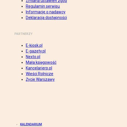
Zmiana ustawień zgód
Regulamin serwisu
Informacje o nadawcy
Deklaracja dostępności
PARTNERZY
E-kiosk.pl
E-gazety.pl
Nexto.pl
Mała księgowość
Kancelarierp.pl
Wieści Rolnicze
Życie Warszawy
KALENDARIUM