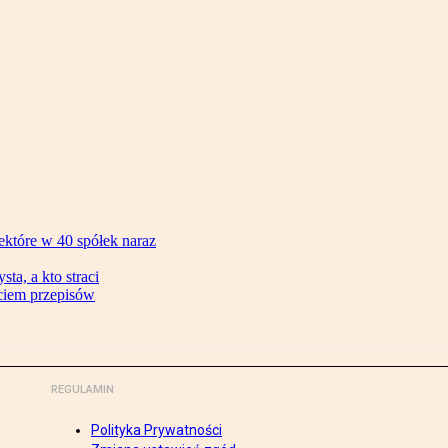
ektóre w 40 spółek naraz
ta, a kto straci
ęciem przepisów
REGULAMIN
Polityka Prywatności