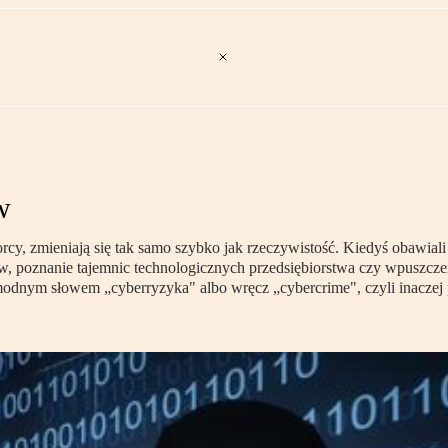
w
orcy, zmieniają się tak samo szybko jak rzeczywistość. Kiedyś obawiali s
ntów, poznanie tajemnic technologicznych przedsiębiorstwa czy wpuszc
ę modnym słowem „cyberryzyka" albo wręcz „cybercrime", czyli inaczej