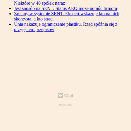
Niektóre w 40 spółek naraz
Jest sposób na SENT. Status AEO może pomóc firmom
Zmiany w systemie SENT. Ekspert wskazuje kto na nich
skorzysta, a kto straci
Unia nakazuje ograniczenie plastiku. Rząd spóźnia się z
przyjęciem przepisów