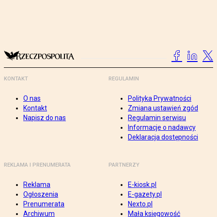
KONTAKT
REGULAMIN
O nas
Polityka Prywatności
Kontakt
Zmiana ustawień zgód
Napisz do nas
Regulamin serwisu
Informacje o nadawcy
Deklaracja dostępności
REKLAMA I PRENUMERATA
PARTNERZY
Reklama
E-kiosk.pl
Ogłoszenia
E-gazety.pl
Prenumerata
Nexto.pl
Archiwum
Mała księgowość