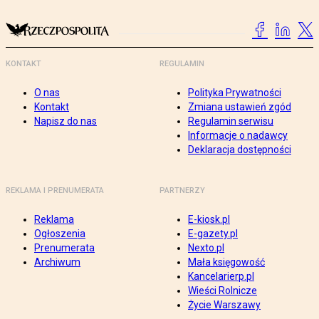
KONTAKT
REGULAMIN
O nas
Polityka Prywatności
Kontakt
Zmiana ustawień zgód
Napisz do nas
Regulamin serwisu
Informacje o nadawcy
Deklaracja dostępności
REKLAMA I PRENUMERATA
PARTNERZY
Reklama
E-kiosk.pl
Ogłoszenia
E-gazety.pl
Prenumerata
Nexto.pl
Archiwum
Mała księgowość
Kancelarierp.pl
Wieści Rolnicze
Życie Warszawy