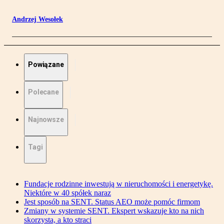
Andrzej Wesołek
Powiązane
Polecane
Najnowsze
Tagi
Fundacje rodzinne inwestują w nieruchomości i energetykę.
Niektóre w 40 spółek naraz
Jest sposób na SENT. Status AEO może pomóc firmom
Zmiany w systemie SENT. Ekspert wskazuje kto na nich
skorzysta, a kto straci