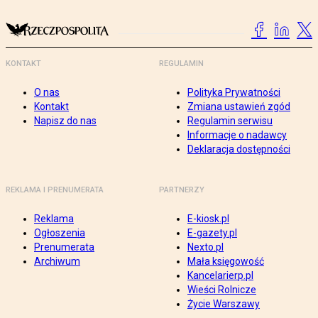
KONTAKT
REGULAMIN
O nas
Polityka Prywatności
Kontakt
Zmiana ustawień zgód
Napisz do nas
Regulamin serwisu
Informacje o nadawcy
Deklaracja dostępności
REKLAMA I PRENUMERATA
PARTNERZY
Reklama
E-kiosk.pl
Ogłoszenia
E-gazety.pl
Prenumerata
Nexto.pl
Archiwum
Mała księgowość
Kancelarierp.pl
Wieści Rolnicze
Życie Warszawy