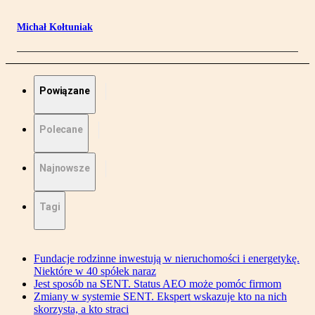
Michał Kołtuniak
Powiązane
Polecane
Najnowsze
Tagi
Fundacje rodzinne inwestują w nieruchomości i energetykę.
Niektóre w 40 spółek naraz
Jest sposób na SENT. Status AEO może pomóc firmom
Zmiany w systemie SENT. Ekspert wskazuje kto na nich
skorzysta, a kto straci