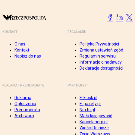
KONTAKT
REGULAMIN
O nas
Polityka Prywatności
Kontakt
Zmiana ustawień zgód
Napisz do nas
Regulamin serwisu
Informacje o nadawcy
Deklaracja dostępności
REKLAMA I PRENUMERATA
PARTNERZY
Reklama
E-kiosk.pl
Ogłoszenia
E-gazety.pl
Prenumerata
Nexto.pl
Archiwum
Mała księgowość
Kancelarierp.pl
Wieści Rolnicze
Życie Warszawy