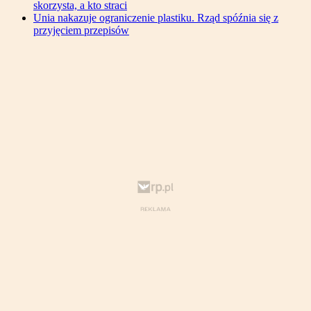
skorzysta, a kto straci
Unia nakazuje ograniczenie plastiku. Rząd spóźnia się z
przyjęciem przepisów