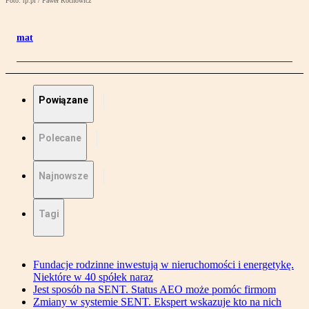
Foto: rp.pl / Paweł Rochowicz
mat
Powiązane
Polecane
Najnowsze
Tagi
Fundacje rodzinne inwestują w nieruchomości i energetykę.
Niektóre w 40 spółek naraz
Jest sposób na SENT. Status AEO może pomóc firmom
Zmiany w systemie SENT. Ekspert wskazuje kto na nich