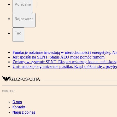
Polecane
Najnowsze
Tagi
Fundacje rodzinne inwestują w nieruchomości i energetykę. Ni
Jest sposób na SENT. Status AEO może pomóc firmom
Zmiany w systemie SENT. Ekspert wskazuje kto na nich skorzys
Unia nakazuje ograniczenie plastiku. Rząd spóźnia się z przyj
KONTAKT
O nas
Kontakt
Napisz do nas