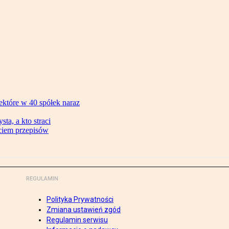
ektóre w 40 spółek naraz
ta, a kto straci
ęciem przepisów
REGULAMIN
Polityka Prywatności
Zmiana ustawień zgód
Regulamin serwisu