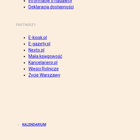
Informacje o nadawcy
Deklaracja dostępności
PARTNERZY
E-kiosk.pl
E-gazety.pl
Nexto.pl
Mała księgowość
Kancelarierp.pl
Wieści Rolnicze
Życie Warszawy
KALENDARIUM