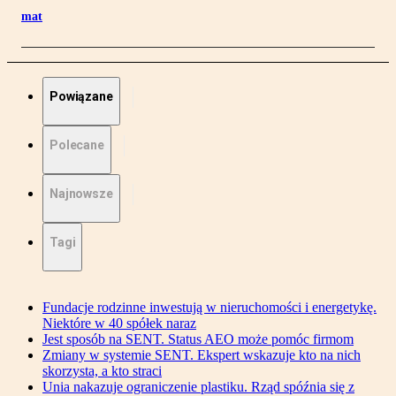
mat
Powiązane
Polecane
Najnowsze
Tagi
Fundacje rodzinne inwestują w nieruchomości i energetykę.
Niektóre w 40 spółek naraz
Jest sposób na SENT. Status AEO może pomóc firmom
Zmiany w systemie SENT. Ekspert wskazuje kto na nich
skorzysta, a kto straci
Unia nakazuje ograniczenie plastiku. Rząd spóźnia się z