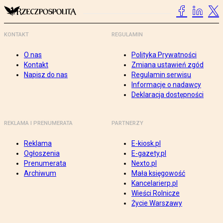
KONTAKT
REGULAMIN
O nas
Polityka Prywatności
Kontakt
Zmiana ustawień zgód
Napisz do nas
Regulamin serwisu
Informacje o nadawcy
Deklaracja dostępności
REKLAMA I PRENUMERATA
PARTNERZY
Reklama
E-kiosk.pl
Ogłoszenia
E-gazety.pl
Prenumerata
Nexto.pl
Archiwum
Mała księgowość
Kancelarierp.pl
Wieści Rolnicze
Życie Warszawy