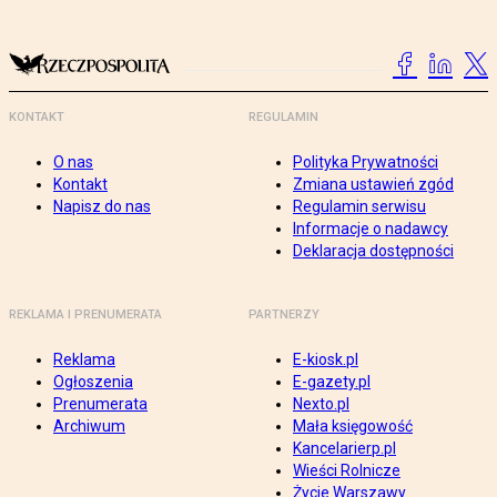
KONTAKT
REGULAMIN
O nas
Polityka Prywatności
Kontakt
Zmiana ustawień zgód
Napisz do nas
Regulamin serwisu
Informacje o nadawcy
Deklaracja dostępności
REKLAMA I PRENUMERATA
PARTNERZY
Reklama
E-kiosk.pl
Ogłoszenia
E-gazety.pl
Prenumerata
Nexto.pl
Archiwum
Mała księgowość
Kancelarierp.pl
Wieści Rolnicze
Życie Warszawy