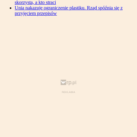
skorzysta, a kto straci
Unia nakazuje ograniczenie plastiku. Rząd spóźnia się z
przyjęciem przepisów