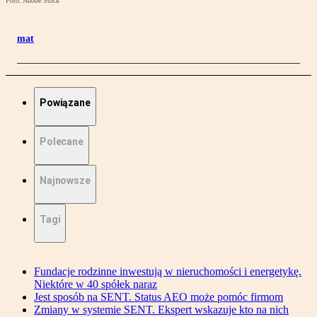
Foto: Adobe Stock
mat
Powiązane
Polecane
Najnowsze
Tagi
Fundacje rodzinne inwestują w nieruchomości i energetykę.
Niektóre w 40 spółek naraz
Jest sposób na SENT. Status AEO może pomóc firmom
Zmiany w systemie SENT. Ekspert wskazuje kto na nich