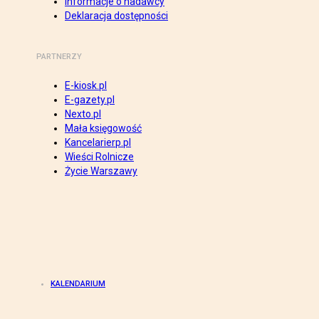
Informacje o nadawcy
Deklaracja dostępności
PARTNERZY
E-kiosk.pl
E-gazety.pl
Nexto.pl
Mała księgowość
Kancelarierp.pl
Wieści Rolnicze
Życie Warszawy
KALENDARIUM