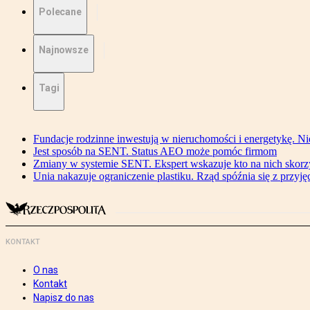
Polecane
Najnowsze
Tagi
Fundacje rodzinne inwestują w nieruchomości i energetykę. Ni
Jest sposób na SENT. Status AEO może pomóc firmom
Zmiany w systemie SENT. Ekspert wskazuje kto na nich skorzys
Unia nakazuje ograniczenie plastiku. Rząd spóźnia się z przyj
KONTAKT
O nas
Kontakt
Napisz do nas