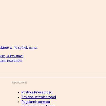
ektóre w 40 spółek naraz
ta, a kto straci
ęciem przepisów
REGULAMIN
Polityka Prywatności
Zmiana ustawień zgód
Regulamin serwisu