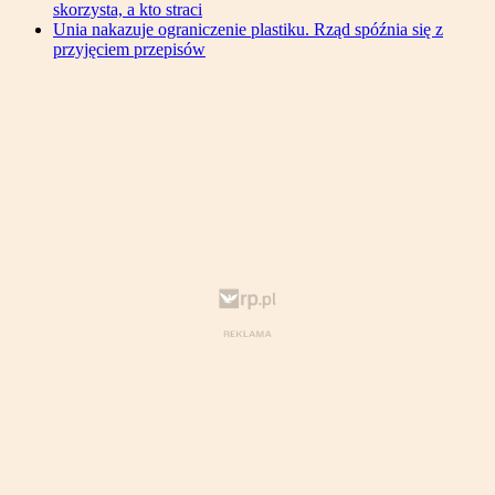
skorzysta, a kto straci
Unia nakazuje ograniczenie plastiku. Rząd spóźnia się z
przyjęciem przepisów