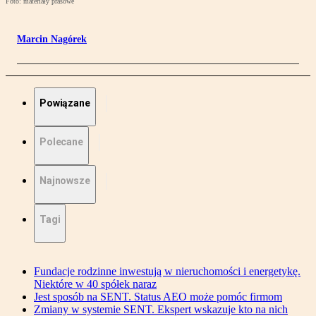
Foto: materiały prasowe
Marcin Nagórek
Powiązane
Polecane
Najnowsze
Tagi
Fundacje rodzinne inwestują w nieruchomości i energetykę.
Niektóre w 40 spółek naraz
Jest sposób na SENT. Status AEO może pomóc firmom
Zmiany w systemie SENT. Ekspert wskazuje kto na nich