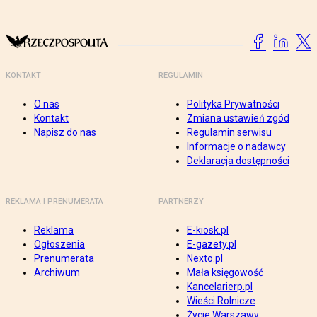
KONTAKT
REGULAMIN
O nas
Polityka Prywatności
Kontakt
Zmiana ustawień zgód
Napisz do nas
Regulamin serwisu
Informacje o nadawcy
Deklaracja dostępności
REKLAMA I PRENUMERATA
PARTNERZY
Reklama
E-kiosk.pl
Ogłoszenia
E-gazety.pl
Prenumerata
Nexto.pl
Archiwum
Mała księgowość
Kancelarierp.pl
Wieści Rolnicze
Życie Warszawy