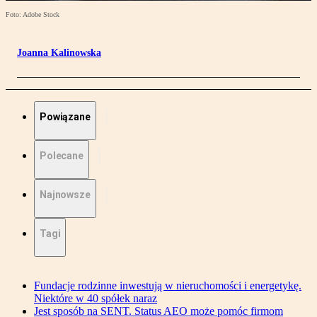
Foto: Adobe Stock
Joanna Kalinowska
Powiązane
Polecane
Najnowsze
Tagi
Fundacje rodzinne inwestują w nieruchomości i energetykę.
Niektóre w 40 spółek naraz
Jest sposób na SENT. Status AEO może pomóc firmom