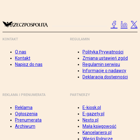
KONTAKT
REGULAMIN
O nas
Polityka Prywatności
Kontakt
Zmiana ustawień zgód
Napisz do nas
Regulamin serwisu
Informacje o nadawcy
Deklaracja dostępności
REKLAMA I PRENUMERATA
PARTNERZY
Reklama
E-kiosk.pl
Ogłoszenia
E-gazety.pl
Prenumerata
Nexto.pl
Archiwum
Mała księgowość
Kancelarierp.pl
Wieści Rolnicze