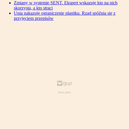
Zmiany w systemie SENT. Ekspert wskazuje kto na nich
skorzysta, a kto straci
Unia nakazuje ograniczenie plastiku. Rząd spóźnia się z
przyjęciem przepisów