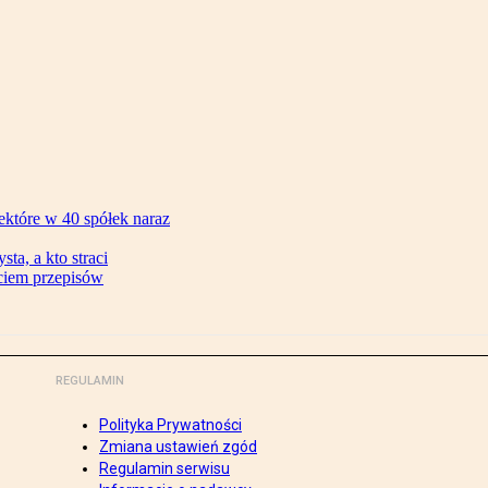
ektóre w 40 spółek naraz
ta, a kto straci
ęciem przepisów
REGULAMIN
Polityka Prywatności
Zmiana ustawień zgód
Regulamin serwisu