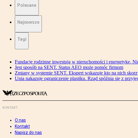
Polecane
Najnowsze
Tagi
Fundacje rodzinne inwestują w nieruchomości i energetykę. Ni
Jest sposób na SENT. Status AEO może pomóc firmom
Zmiany w systemie SENT. Ekspert wskazuje kto na nich skorzys
Unia nakazuje ograniczenie plastiku. Rząd spóźnia się z przyj
KONTAKT
O nas
Kontakt
Napisz do nas