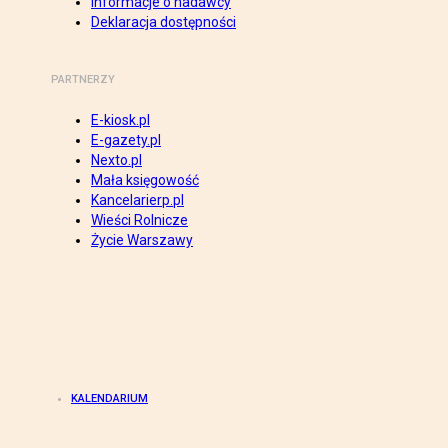
Informacje o nadawcy
Deklaracja dostępności
PARTNERZY
E-kiosk.pl
E-gazety.pl
Nexto.pl
Mała księgowość
Kancelarierp.pl
Wieści Rolnicze
Życie Warszawy
KALENDARIUM