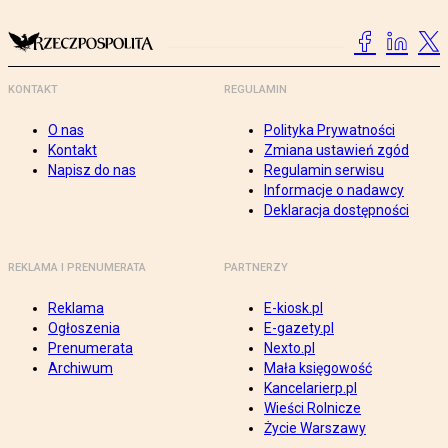
KONTAKT
REGULAMIN
O nas
Polityka Prywatności
Kontakt
Zmiana ustawień zgód
Napisz do nas
Regulamin serwisu
Informacje o nadawcy
Deklaracja dostępności
REKLAMA I PRENUMERATA
PARTNERZY
Reklama
E-kiosk.pl
Ogłoszenia
E-gazety.pl
Prenumerata
Nexto.pl
Archiwum
Mała księgowość
Kancelarierp.pl
Wieści Rolnicze
Życie Warszawy