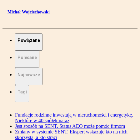
Michał Wojciechowski
Powiązane
Polecane
Najnowsze
Tagi
Fundacje rodzinne inwestują w nieruchomości i energetykę.
Niektóre w 40 spółek naraz
Jest sposób na SENT. Status AEO może pomóc firmom
Zmiany w systemie SENT. Ekspert wskazuje kto na nich
skorzysta, a kto straci