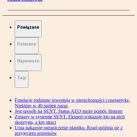
Powiązane
Polecane
Najnowsze
Tagi
Fundacje rodzinne inwestują w nieruchomości i energetykę.
Niektóre w 40 spółek naraz
Jest sposób na SENT. Status AEO może pomóc firmom
Zmiany w systemie SENT. Ekspert wskazuje kto na nich
skorzysta, a kto straci
Unia nakazuje ograniczenie plastiku. Rząd spóźnia się z
przyjęciem przepisów