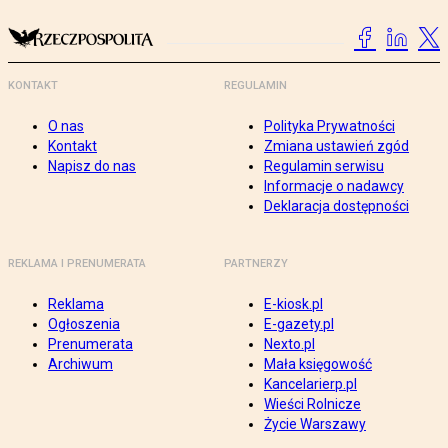
KONTAKT
REGULAMIN
O nas
Polityka Prywatności
Kontakt
Zmiana ustawień zgód
Napisz do nas
Regulamin serwisu
Informacje o nadawcy
Deklaracja dostępności
REKLAMA I PRENUMERATA
PARTNERZY
Reklama
E-kiosk.pl
Ogłoszenia
E-gazety.pl
Prenumerata
Nexto.pl
Archiwum
Mała księgowość
Kancelarierp.pl
Wieści Rolnicze
Życie Warszawy