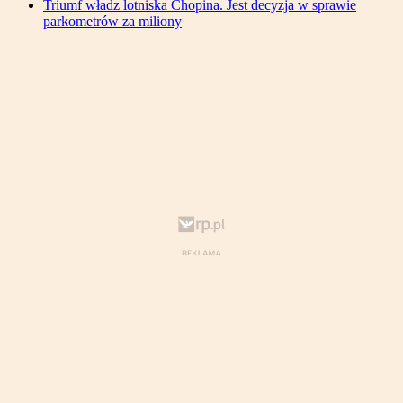
Triumf władz lotniska Chopina. Jest decyzja w sprawie
parkometrów za miliony