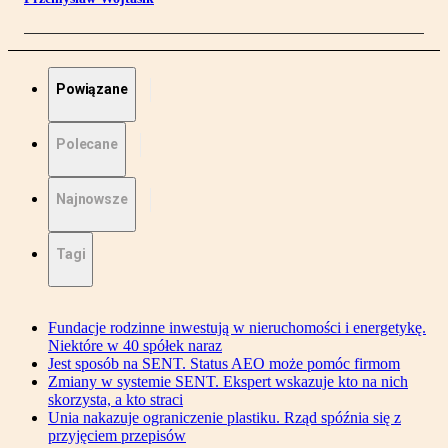
Powiązane
Polecane
Najnowsze
Tagi
Fundacje rodzinne inwestują w nieruchomości i energetykę.
Niektóre w 40 spółek naraz
Jest sposób na SENT. Status AEO może pomóc firmom
Zmiany w systemie SENT. Ekspert wskazuje kto na nich
skorzysta, a kto straci
Unia nakazuje ograniczenie plastiku. Rząd spóźnia się z
przyjęciem przepisów