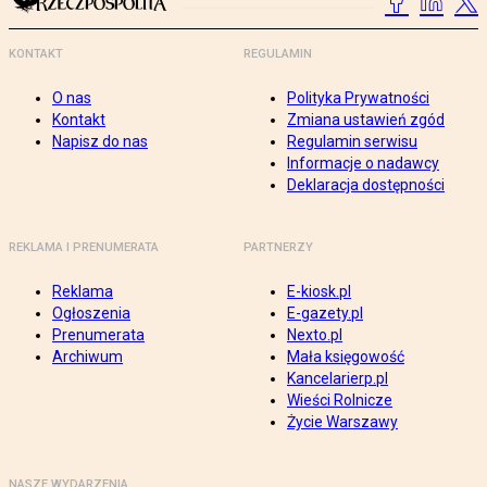
KONTAKT
REGULAMIN
O nas
Polityka Prywatności
Kontakt
Zmiana ustawień zgód
Napisz do nas
Regulamin serwisu
Informacje o nadawcy
Deklaracja dostępności
REKLAMA I PRENUMERATA
PARTNERZY
Reklama
E-kiosk.pl
Ogłoszenia
E-gazety.pl
Prenumerata
Nexto.pl
Archiwum
Mała księgowość
Kancelarierp.pl
Wieści Rolnicze
Życie Warszawy
NASZE WYDARZENIA