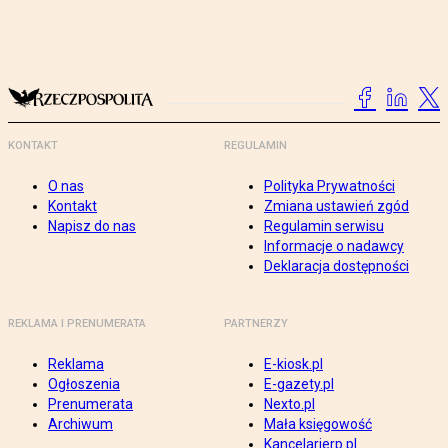
KONTAKT
REGULAMIN
O nas
Polityka Prywatności
Kontakt
Zmiana ustawień zgód
Napisz do nas
Regulamin serwisu
Informacje o nadawcy
Deklaracja dostępności
REKLAMA I PRENUMERATA
PARTNERZY
Reklama
E-kiosk.pl
Ogłoszenia
E-gazety.pl
Prenumerata
Nexto.pl
Archiwum
Mała księgowość
Kancelarierp.pl