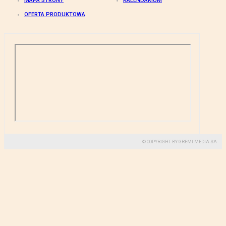
MAPA STRONY
KALENDARIUM
OFERTA PRODUKTOWA
© COPYRIGHT BY GREMI MEDIA SA