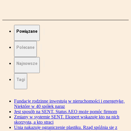
Powiązane
Polecane
Najnowsze
Tagi
Fundacje rodzinne inwestują w nieruchomości i energetykę.
Niektóre w 40 spółek naraz
Jest sposób na SENT. Status AEO może pomóc firmom
Zmiany w systemie SENT. Ekspert wskazuje kto na nich
skorzysta, a kto straci
Unia nakazuje ograniczenie plastiku. Rząd spóźnia się z