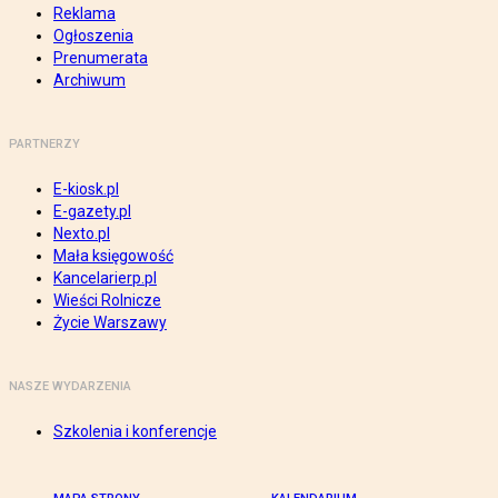
Reklama
Ogłoszenia
Prenumerata
Archiwum
PARTNERZY
E-kiosk.pl
E-gazety.pl
Nexto.pl
Mała księgowość
Kancelarierp.pl
Wieści Rolnicze
Życie Warszawy
NASZE WYDARZENIA
Szkolenia i konferencje