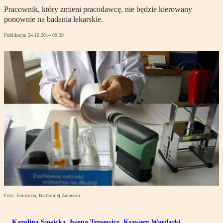
Pracownik, który zmieni pracodawcę, nie będzie kierowany
ponownie na badania lekarskie.
Publikacja:
24.10.2014 09:39
Foto: Fotorzepa, Bartłomiej Żurawski
Karolina Sawicka
,
Iwona Trusewicz
,
Ksawery Wardacki