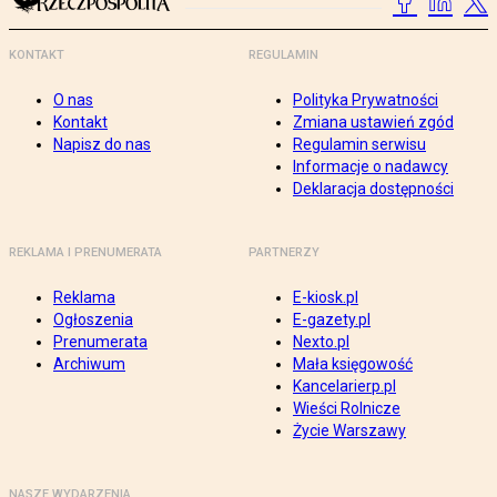
KONTAKT
REGULAMIN
O nas
Polityka Prywatności
Kontakt
Zmiana ustawień zgód
Napisz do nas
Regulamin serwisu
Informacje o nadawcy
Deklaracja dostępności
REKLAMA I PRENUMERATA
PARTNERZY
Reklama
E-kiosk.pl
Ogłoszenia
E-gazety.pl
Prenumerata
Nexto.pl
Archiwum
Mała księgowość
Kancelarierp.pl
Wieści Rolnicze
Życie Warszawy
NASZE WYDARZENIA