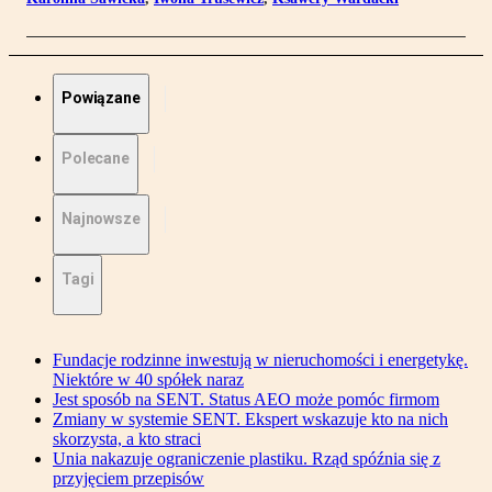
Powiązane
Polecane
Najnowsze
Tagi
Fundacje rodzinne inwestują w nieruchomości i energetykę.
Niektóre w 40 spółek naraz
Jest sposób na SENT. Status AEO może pomóc firmom
Zmiany w systemie SENT. Ekspert wskazuje kto na nich
skorzysta, a kto straci
Unia nakazuje ograniczenie plastiku. Rząd spóźnia się z
przyjęciem przepisów