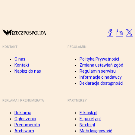
KONTAKT
REGULAMIN
O nas
Polityka Prywatności
Kontakt
Zmiana ustawień zgód
Napisz do nas
Regulamin serwisu
Informacje o nadawcy
Deklaracja dostępności
REKLAMA I PRENUMERATA
PARTNERZY
Reklama
E-kiosk.pl
Ogłoszenia
E-gazety.pl
Prenumerata
Nexto.pl
Archiwum
Mała księgowość