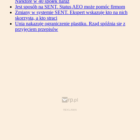
Niektóre w 40 spółek naraz
Jest sposób na SENT. Status AEO może pomóc firmom
Zmiany w systemie SENT. Ekspert wskazuje kto na nich
skorzysta, a kto straci
Unia nakazuje ograniczenie plastiku. Rząd spóźnia się z
przyjęciem przepisów