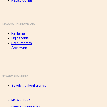
Napisz do nas
REKLAMA I PRENUMERATA
Reklama
Ogłoszenia
Prenumerata
Archiwum
NASZE WYDARZENIA
Szkolenia i konferencje
MAPA STRONY
OFERTA PRODUKTOWA