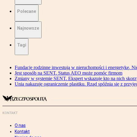
Polecane
Najnowsze
Tagi
Fundacje rodzinne inwestują w nieruchomości i energetykę. Ni
Jest sposób na SENT. Status AEO może pomóc firmom
Zmiany w systemie SENT. Ekspert wskazuje kto na nich skorzys
Unia nakazuje ograniczenie plastiku. Rząd spóźnia się z przyj
KONTAKT
O nas
Kontakt