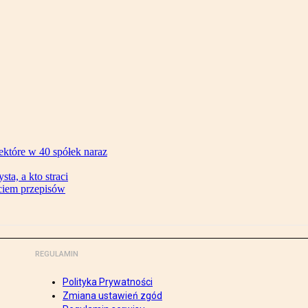
ektóre w 40 spółek naraz
ta, a kto straci
ęciem przepisów
REGULAMIN
Polityka Prywatności
Zmiana ustawień zgód