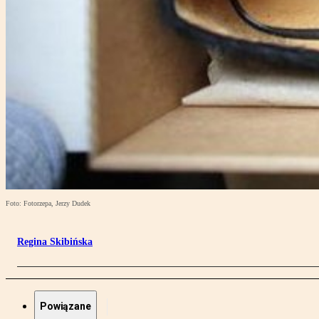
Foto: Fotorzepa, Jerzy Dudek
Regina Skibińska
Powiązane