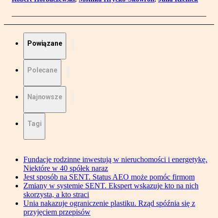
Powiązane
Polecane
Najnowsze
Tagi
Fundacje rodzinne inwestują w nieruchomości i energetykę.
Niektóre w 40 spółek naraz
Jest sposób na SENT. Status AEO może pomóc firmom
Zmiany w systemie SENT. Ekspert wskazuje kto na nich
skorzysta, a kto straci
Unia nakazuje ograniczenie plastiku. Rząd spóźnia się z
przyjęciem przepisów