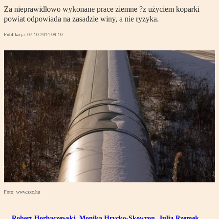
Za nieprawidłowo wykonane prace ziemne ?z użyciem koparki
powiat odpowiada na zasadzie winy, a nie ryzyka.
Publikacja:
07.10.2014 09:10
Foto: www.sxc.hu
Robert Horbaczewski
,
Monika Hrycko-Skowron
,
Julia Rzemek