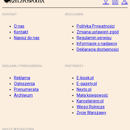
KONTAKT
REGULAMIN
O nas
Polityka Prywatności
Kontakt
Zmiana ustawień zgód
Napisz do nas
Regulamin serwisu
Informacje o nadawcy
Deklaracja dostępności
REKLAMA I PRENUMERATA
PARTNERZY
Reklama
E-kiosk.pl
Ogłoszenia
E-gazety.pl
Prenumerata
Nexto.pl
Archiwum
Mała księgowość
Kancelarierp.pl
Wieści Rolnicze
Życie Warszawy
NASZE WYDARZENIA