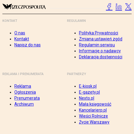
KONTAKT
REGULAMIN
O nas
Polityka Prywatności
Kontakt
Zmiana ustawień zgód
Napisz do nas
Regulamin serwisu
Informacje o nadawcy
Deklaracja dostępności
REKLAMA I PRENUMERATA
PARTNERZY
Reklama
E-kiosk.pl
Ogłoszenia
E-gazety.pl
Prenumerata
Nexto.pl
Archiwum
Mała księgowość
Kancelarierp.pl
Wieści Rolnicze
Życie Warszawy