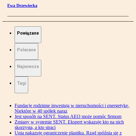
Ewa Drzewiecka
Powiązane
Polecane
Najnowsze
Tagi
Fundacje rodzinne inwestują w nieruchomości i energetykę.
Niektóre w 40 spółek naraz
Jest sposób na SENT. Status AEO może pomóc firmom
Zmiany w systemie SENT. Ekspert wskazuje kto na nich
skorzysta, a kto straci
Unia nakazuje ograniczenie plastiku. Rząd spóźnia się z