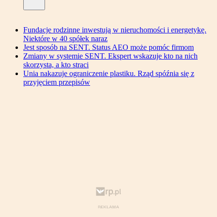
Fundacje rodzinne inwestują w nieruchomości i energetykę.
Niektóre w 40 spółek naraz
Jest sposób na SENT. Status AEO może pomóc firmom
Zmiany w systemie SENT. Ekspert wskazuje kto na nich
skorzysta, a kto straci
Unia nakazuje ograniczenie plastiku. Rząd spóźnia się z
przyjęciem przepisów