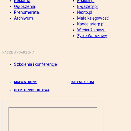
Reklama
E-kiosk.pl
Ogłoszenia
E-gazety.pl
Prenumerata
Nexto.pl
Archiwum
Mała księgowość
Kancelarierp.pl
Wieści Rolnicze
Życie Warszawy
NASZE WYDARZENIA
Szkolenia i konferencje
MAPA STRONY
KALENDARIUM
OFERTA PRODUKTOWA