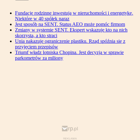
Fundacje rodzinne inwestują w nieruchomości i energetykę.
Niektóre w 40 spółek naraz
Jest sposób na SENT. Status AEO może pomóc firmom
Zmiany w systemie SENT. Ekspert wskazuje kto na nich
skorzysta, a kto straci
Unia nakazuje ograniczenie plastiku. Rząd spóźnia się z
przyjęciem przepisów
Triumf władz lotniska Chopina. Jest decyzja w sprawie
parkometrów za miliony