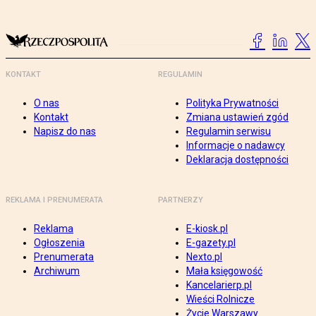
KONTAKT
REGULAMIN
O nas
Polityka Prywatności
Kontakt
Zmiana ustawień zgód
Napisz do nas
Regulamin serwisu
Informacje o nadawcy
Deklaracja dostępności
REKLAMA I PRENUMERATA
PARTNERZY
Reklama
E-kiosk.pl
Ogłoszenia
E-gazety.pl
Prenumerata
Nexto.pl
Archiwum
Mała księgowość
Kancelarierp.pl
Wieści Rolnicze
Życie Warszawy