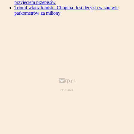
przyjęciem przepisów
Triumf władz lotniska Chopina. Jest decyzja w sprawie
parkometrów za miliony