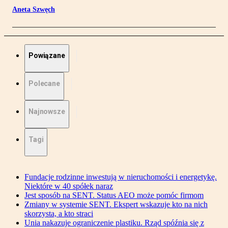
Aneta Szwęch
Powiązane
Polecane
Najnowsze
Tagi
Fundacje rodzinne inwestują w nieruchomości i energetykę.
Niektóre w 40 spółek naraz
Jest sposób na SENT. Status AEO może pomóc firmom
Zmiany w systemie SENT. Ekspert wskazuje kto na nich
skorzysta, a kto straci
Unia nakazuje ograniczenie plastiku. Rząd spóźnia się z