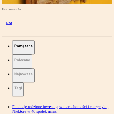
Foto: www.sxc.hu
Red
Powiązane
Polecane
Najnowsze
Tagi
Fundacje rodzinne inwestują w nieruchomości i energetykę.
Niektóre w 40 spółek naraz