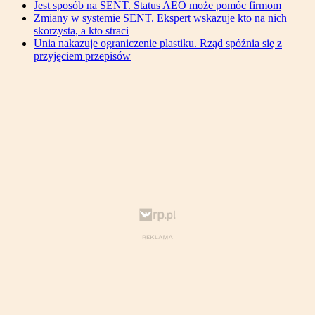
Jest sposób na SENT. Status AEO może pomóc firmom
Zmiany w systemie SENT. Ekspert wskazuje kto na nich
skorzysta, a kto straci
Unia nakazuje ograniczenie plastiku. Rząd spóźnia się z
przyjęciem przepisów