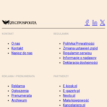
KONTAKT
REGULAMIN
O nas
Polityka Prywatności
Kontakt
Zmiana ustawień zgód
Napisz do nas
Regulamin serwisu
Informacje o nadawcy
Deklaracja dostępności
REKLAMA I PRENUMERATA
PARTNERZY
Reklama
E-kiosk.pl
Ogłoszenia
E-gazety.pl
Prenumerata
Nexto.pl
Archiwum
Mała księgowość
Kancelarierp.pl