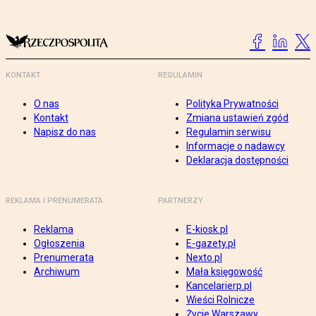
KONTAKT
REGULAMIN
O nas
Polityka Prywatności
Kontakt
Zmiana ustawień zgód
Napisz do nas
Regulamin serwisu
Informacje o nadawcy
Deklaracja dostępności
REKLAMA I PRENUMERATA
PARTNERZY
Reklama
E-kiosk.pl
Ogłoszenia
E-gazety.pl
Prenumerata
Nexto.pl
Archiwum
Mała księgowość
Kancelarierp.pl
Wieści Rolnicze
Życie Warszawy