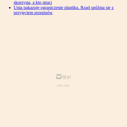
skorzysta, a kto straci
Unia nakazuje ograniczenie plastiku. Rząd spóźnia się z
przyjęciem przepisów