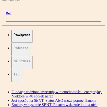
Foto: www.sxc.hu
Red
Powiązane
Polecane
Najnowsze
Tagi
Fundacje rodzinne inwestują w nieruchomości i energetykę.
Niektóre w 40 spółek naraz
Jest sposób na SENT. Status AEO może pomóc firmom
Zmiany w systemie SENT. Ekspert wskazuje kto na nich