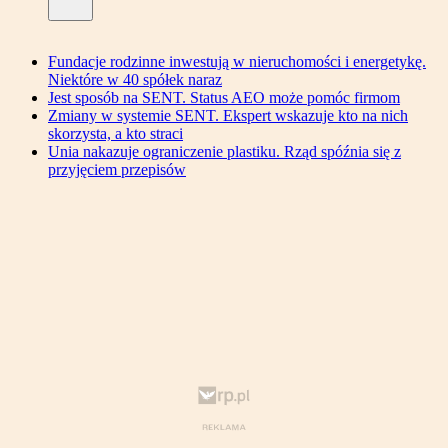
Fundacje rodzinne inwestują w nieruchomości i energetykę.
Niektóre w 40 spółek naraz
Jest sposób na SENT. Status AEO może pomóc firmom
Zmiany w systemie SENT. Ekspert wskazuje kto na nich
skorzysta, a kto straci
Unia nakazuje ograniczenie plastiku. Rząd spóźnia się z
przyjęciem przepisów