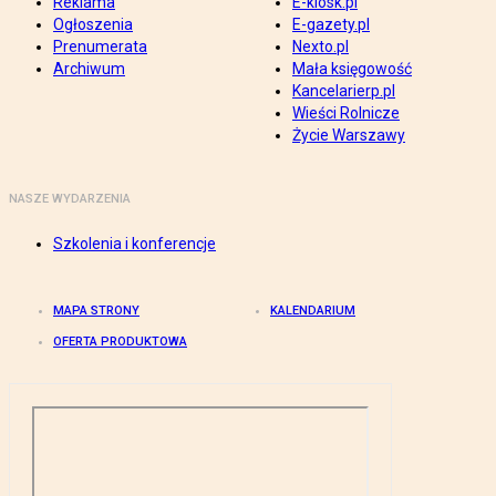
Reklama
E-kiosk.pl
Ogłoszenia
E-gazety.pl
Prenumerata
Nexto.pl
Archiwum
Mała księgowość
Kancelarierp.pl
Wieści Rolnicze
Życie Warszawy
NASZE WYDARZENIA
Szkolenia i konferencje
MAPA STRONY
KALENDARIUM
OFERTA PRODUKTOWA