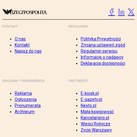
KONTAKT
REGULAMIN
O nas
Polityka Prywatności
Kontakt
Zmiana ustawień zgód
Napisz do nas
Regulamin serwisu
Informacje o nadawcy
Deklaracja dostępności
REKLAMA I PRENUMERATA
PARTNERZY
Reklama
E-kiosk.pl
Ogłoszenia
E-gazety.pl
Prenumerata
Nexto.pl
Archiwum
Mała księgowość
Kancelarierp.pl
Wieści Rolnicze
Życie Warszawy