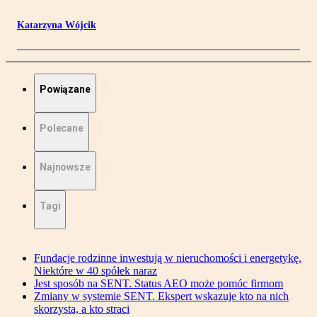
Katarzyna Wójcik
Powiązane
Polecane
Najnowsze
Tagi
Fundacje rodzinne inwestują w nieruchomości i energetykę.
Niektóre w 40 spółek naraz
Jest sposób na SENT. Status AEO może pomóc firmom
Zmiany w systemie SENT. Ekspert wskazuje kto na nich
skorzysta, a kto straci