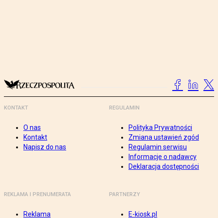
KONTAKT
REGULAMIN
O nas
Polityka Prywatności
Kontakt
Zmiana ustawień zgód
Napisz do nas
Regulamin serwisu
Informacje o nadawcy
Deklaracja dostępności
REKLAMA I PRENUMERATA
PARTNERZY
Reklama
E-kiosk.pl