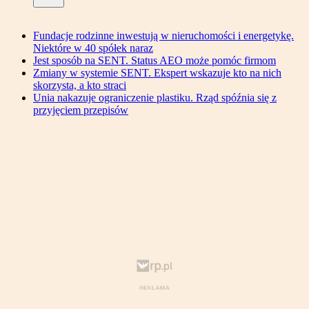
Fundacje rodzinne inwestują w nieruchomości i energetykę.
Niektóre w 40 spółek naraz
Jest sposób na SENT. Status AEO może pomóc firmom
Zmiany w systemie SENT. Ekspert wskazuje kto na nich
skorzysta, a kto straci
Unia nakazuje ograniczenie plastiku. Rząd spóźnia się z
przyjęciem przepisów