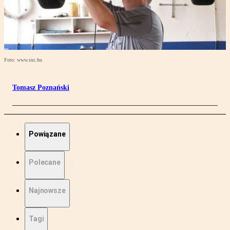
Foto: www.sxc.hu
Tomasz Poznański
Powiązane
Polecane
Najnowsze
Tagi