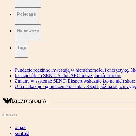
Polecane
Najnowsze
Tagi
Fundacje rodzinne inwestują w nieruchomości i energetykę. Ni
Jest sposób na SENT. Status AEO może pomóc firmom
Zmiany w systemie SENT. Ekspert wskazuje kto na nich skorzys
Unia nakazuje ograniczenie plastiku. Rząd spóźnia się z przyj
KONTAKT
O nas
Kontakt