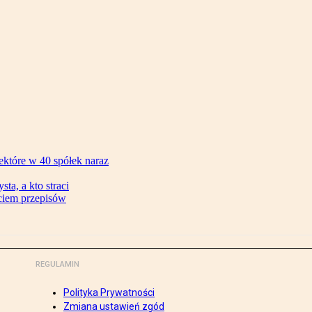
ektóre w 40 spółek naraz
ta, a kto straci
ęciem przepisów
REGULAMIN
Polityka Prywatności
Zmiana ustawień zgód