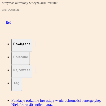
otrzymać określony w wynalazku rezultat.
Foto: www.sxc.hu
Red
Powiązane
Polecane
Najnowsze
Tagi
Fundacje rodzinne inwestują w nieruchomości i energetykę.
Niektóre w 40 spółek naraz