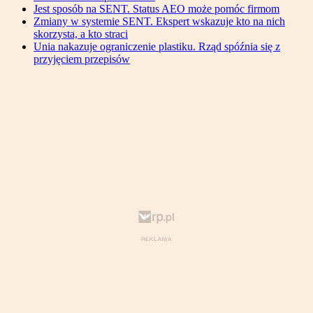
Jest sposób na SENT. Status AEO może pomóc firmom
Zmiany w systemie SENT. Ekspert wskazuje kto na nich
skorzysta, a kto straci
Unia nakazuje ograniczenie plastiku. Rząd spóźnia się z
przyjęciem przepisów