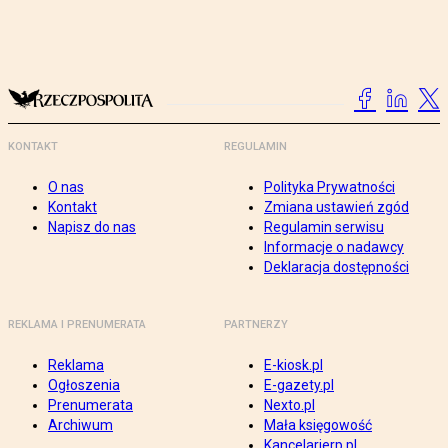
KONTAKT
REGULAMIN
O nas
Polityka Prywatności
Kontakt
Zmiana ustawień zgód
Napisz do nas
Regulamin serwisu
Informacje o nadawcy
Deklaracja dostępności
REKLAMA I PRENUMERATA
PARTNERZY
Reklama
E-kiosk.pl
Ogłoszenia
E-gazety.pl
Prenumerata
Nexto.pl
Archiwum
Mała księgowość
Kancelarierp.pl