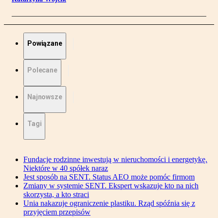
Powiązane
Polecane
Najnowsze
Tagi
Fundacje rodzinne inwestują w nieruchomości i energetykę.
Niektóre w 40 spółek naraz
Jest sposób na SENT. Status AEO może pomóc firmom
Zmiany w systemie SENT. Ekspert wskazuje kto na nich
skorzysta, a kto straci
Unia nakazuje ograniczenie plastiku. Rząd spóźnia się z
przyjęciem przepisów