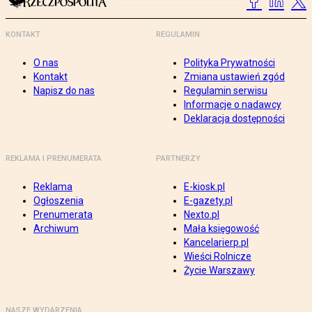
KONTAKT
REGULAMIN
O nas
Polityka Prywatności
Kontakt
Zmiana ustawień zgód
Napisz do nas
Regulamin serwisu
Informacje o nadawcy
Deklaracja dostępności
REKLAMA I PRENUMERATA
PARTNERZY
Reklama
E-kiosk.pl
Ogłoszenia
E-gazety.pl
Prenumerata
Nexto.pl
Archiwum
Mała księgowość
Kancelarierp.pl
Wieści Rolnicze
Życie Warszawy
NASZE WYDARZENIA