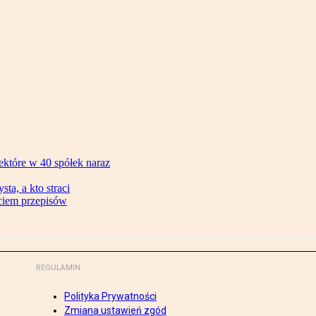
ektóre w 40 spółek naraz
ta, a kto straci
ęciem przepisów
REGULAMIN
Polityka Prywatności
Zmiana ustawień zgód