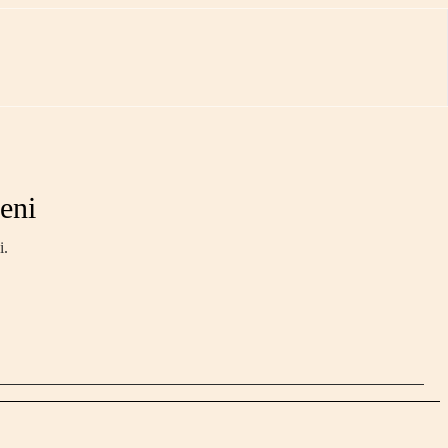
eni
i.