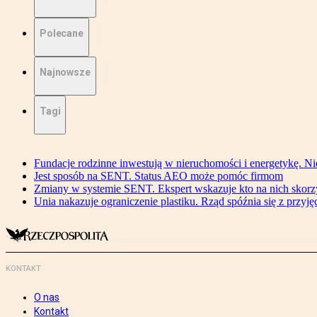
Polecane
Najnowsze
Tagi
Fundacje rodzinne inwestują w nieruchomości i energetykę. Ni
Jest sposób na SENT. Status AEO może pomóc firmom
Zmiany w systemie SENT. Ekspert wskazuje kto na nich skorzys
Unia nakazuje ograniczenie plastiku. Rząd spóźnia się z przyj
KONTAKT
O nas
Kontakt