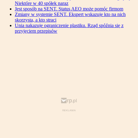
Niektóre w 40 spółek naraz
Jest sposób na SENT. Status AEO może pomóc firmom
Zmiany w systemie SENT. Ekspert wskazuje kto na nich
skorzysta, a kto straci
Unia nakazuje ograniczenie plastiku. Rząd spóźnia się z
przyjęciem przepisów