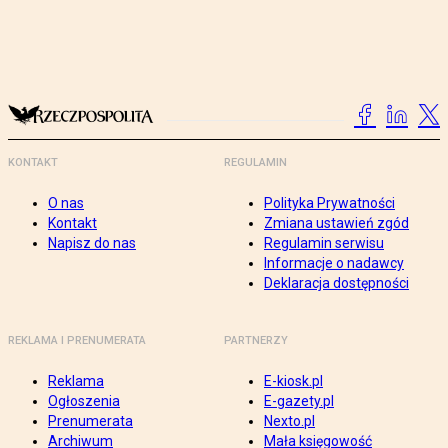
KONTAKT
REGULAMIN
O nas
Polityka Prywatności
Kontakt
Zmiana ustawień zgód
Napisz do nas
Regulamin serwisu
Informacje o nadawcy
Deklaracja dostępności
REKLAMA I PRENUMERATA
PARTNERZY
Reklama
E-kiosk.pl
Ogłoszenia
E-gazety.pl
Prenumerata
Nexto.pl
Archiwum
Mała księgowość