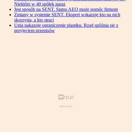
Niektóre w 40 spółek naraz
Jest sposób na SENT. Status AEO może pomóc firmom
Zmiany w systemie SENT. Ekspert wskazuje kto na nich
skorzysta, a kto straci
Unia nakazuje ograniczenie plastiku. Rząd spóźnia się z
przyjęciem przepisów