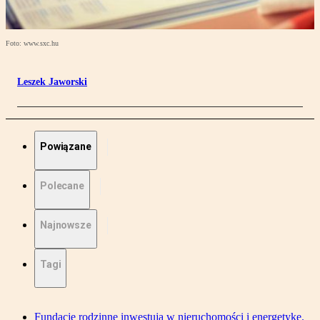
Foto: www.sxc.hu
Leszek Jaworski
Powiązane
Polecane
Najnowsze
Tagi
Fundacje rodzinne inwestują w nieruchomości i energetykę.