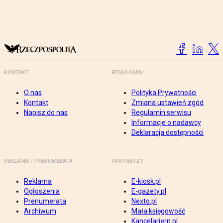
KONTAKT
REGULAMIN
O nas
Polityka Prywatności
Kontakt
Zmiana ustawień zgód
Napisz do nas
Regulamin serwisu
Informacje o nadawcy
Deklaracja dostępności
REKLAMA I PRENUMERATA
PARTNERZY
Reklama
E-kiosk.pl
Ogłoszenia
E-gazety.pl
Prenumerata
Nexto.pl
Archiwum
Mała księgowość
Kancelarierp.pl