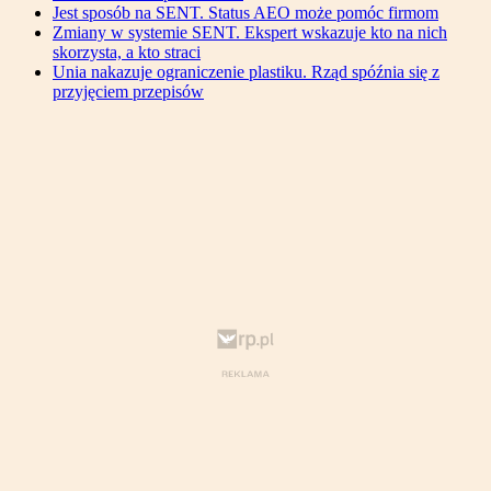
Jest sposób na SENT. Status AEO może pomóc firmom
Zmiany w systemie SENT. Ekspert wskazuje kto na nich
skorzysta, a kto straci
Unia nakazuje ograniczenie plastiku. Rząd spóźnia się z
przyjęciem przepisów