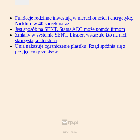
Fundacje rodzinne inwestują w nieruchomości i energetykę.
Niektóre w 40 spółek naraz
Jest sposób na SENT. Status AEO może pomóc firmom
Zmiany w systemie SENT. Ekspert wskazuje kto na nich
skorzysta, a kto straci
Unia nakazuje ograniczenie plastiku. Rząd spóźnia się z
przyjęciem przepisów