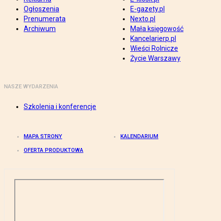
Ogłoszenia
E-gazety.pl
Prenumerata
Nexto.pl
Archiwum
Mała księgowość
Kancelarierp.pl
Wieści Rolnicze
Życie Warszawy
NASZE WYDARZENIA
Szkolenia i konferencje
MAPA STRONY
KALENDARIUM
OFERTA PRODUKTOWA