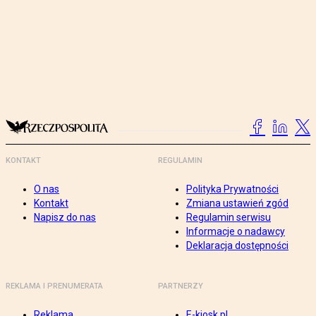
KONTAKT
REGULAMIN
O nas
Polityka Prywatności
Kontakt
Zmiana ustawień zgód
Napisz do nas
Regulamin serwisu
Informacje o nadawcy
Deklaracja dostępności
REKLAMA I PRENUMERATA
PARTNERZY
Reklama
E-kiosk.pl