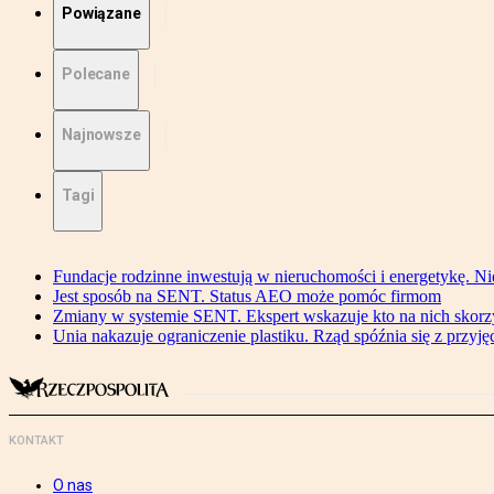
Powiązane
Polecane
Najnowsze
Tagi
Fundacje rodzinne inwestują w nieruchomości i energetykę. Ni
Jest sposób na SENT. Status AEO może pomóc firmom
Zmiany w systemie SENT. Ekspert wskazuje kto na nich skorzys
Unia nakazuje ograniczenie plastiku. Rząd spóźnia się z przyj
KONTAKT
O nas