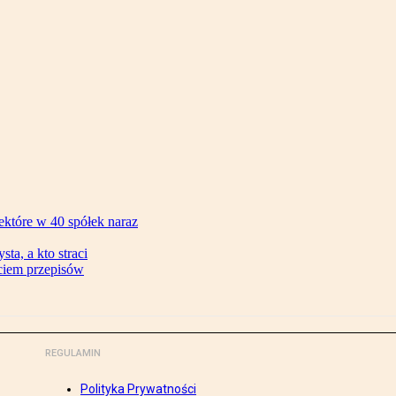
ektóre w 40 spółek naraz
ta, a kto straci
ęciem przepisów
REGULAMIN
Polityka Prywatności