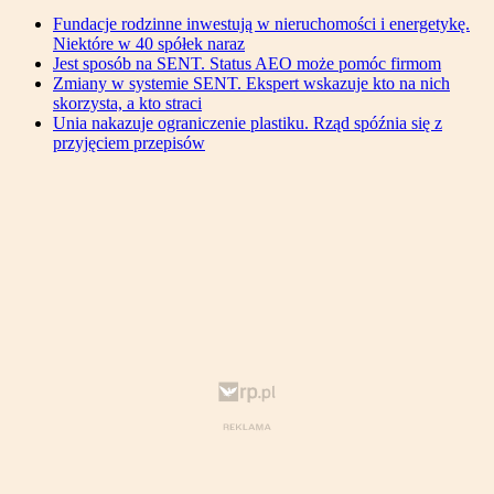
Fundacje rodzinne inwestują w nieruchomości i energetykę.
Niektóre w 40 spółek naraz
Jest sposób na SENT. Status AEO może pomóc firmom
Zmiany w systemie SENT. Ekspert wskazuje kto na nich
skorzysta, a kto straci
Unia nakazuje ograniczenie plastiku. Rząd spóźnia się z
przyjęciem przepisów