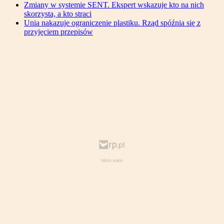
Zmiany w systemie SENT. Ekspert wskazuje kto na nich
skorzysta, a kto straci
Unia nakazuje ograniczenie plastiku. Rząd spóźnia się z
przyjęciem przepisów