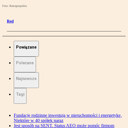
Foto: Rzeczpospolita
Red
Powiązane
Polecane
Najnowsze
Tagi
Fundacje rodzinne inwestują w nieruchomości i energetykę.
Niektóre w 40 spółek naraz
Jest sposób na SENT. Status AEO może pomóc firmom