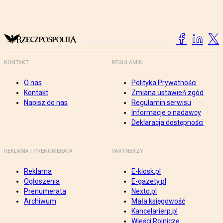
KONTAKT
REGULAMIN
O nas
Polityka Prywatności
Kontakt
Zmiana ustawień zgód
Napisz do nas
Regulamin serwisu
Informacje o nadawcy
Deklaracja dostępności
REKLAMA I PRENUMERATA
PARTNERZY
Reklama
E-kiosk.pl
Ogłoszenia
E-gazety.pl
Prenumerata
Nexto.pl
Archiwum
Mała księgowość
Kancelarierp.pl
Wieści Rolnicze